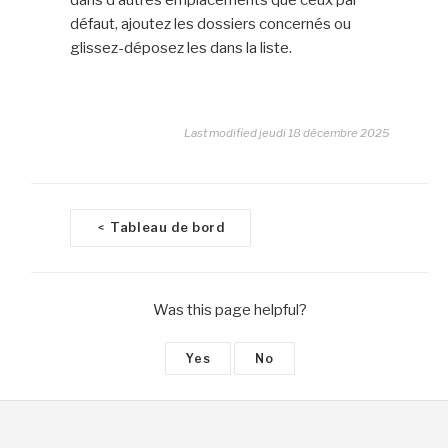
défaut, ajoutez les dossiers concernés ou
glissez-déposez les dans la liste.
Last modified jeudi 18 décembre 2025
D
Tableau de bord
<
o
c
n
Was this page helpful?
a
v
Yes
No
i
g
a
t