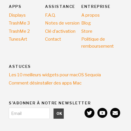
i
APPS
ASSISTANCE
ENTREPRISE
o
Displays
F.A.Q.
A propos
n
TrashMe 3
Notes de version
Blog
TrashMe 2
Clé d’activation
Store
TunesArt
Contact
Politique de
remboursement
ASTUCES
Les 10 meilleurs widgets pour macOS Sequoia
Comment désinstaller des apps Mac
S’ABONNER À NOTRE NEWSLETTER