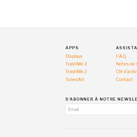
APPS
ASSIST
Displays
F.A.Q.
TrashMe 3
Notes de 
TrashMe 2
Clé d’acti
TunesArt
Contact
S’ABONNER À NOTRE NEWSL