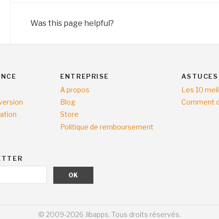
c
n
Was this page helpful?
a
v
i
ANCE
ENTREPRISE
ASTUCES
g
A propos
Les 10 mei
a
version
Blog
Comment dé
t
vation
Store
i
Politique de remboursement
o
n
ETTER
© 2009-2026 Jibapps. Tous droits réservés.