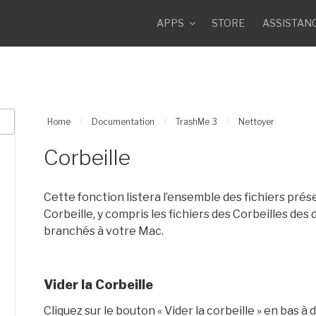
APPS
STORE
ASSISTAN
Home
/
Documentation
/
TrashMe 3
/
Nettoyer
Corbeille
Cette fonction listera l’ensemble des fichiers pré
Corbeille, y compris les fichiers des Corbeilles des
branchés à votre Mac.
Vider la Corbeille
Cliquez sur le bouton « Vider la corbeille » en bas à