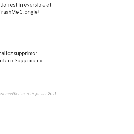
tion est irréversible et
 TrashMe 3, onglet
uhaitez supprimer
outon « Supprimer ».
ast modified mardi 5 janvier 2021